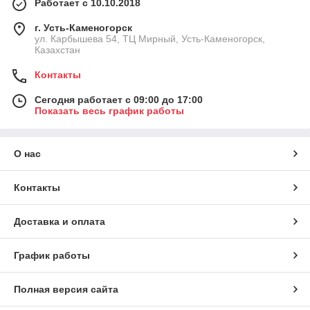
Работает с 10.10.2018
системы загружают топливо и очищают зольник
самостоятельно.
г. Усть-Каменогорск
ул. Карбышева 54, ТЦ Мирный, Усть-Каменогорск,
Казахстан
Контакты
Автоматика в котлах выполняет
следующие задачи:
Сегодня работает с 09:00 до 17:00
Показать весь график работы
регулирование режимов температуры;
О нас
Контакты
настройка интенсивности поддува;
Доставка и оплата
защита оборудования от перегрева;
График работы
оптимизация горения топлива.
Полная версия сайта