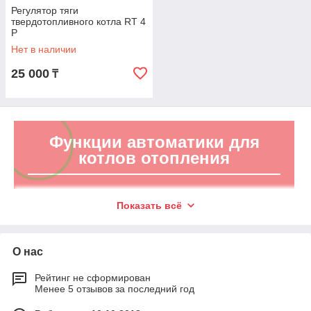
Регулятор тяги
твердотопливного котла RT 4
P
Нет в наличии
25 000
₸
Функции автоматики для
котлов отопления
Для обеспечения теплом и горячей водой жилых и
Показать всё
производственных помещений, не подключенных к
центральному отоплению, используются автономные
котлы отопления. Они различаются по габаритам,
О нас
мощности и другим характеристикам, но большим
спросом пользуются полуавтоматические и
Рейтинг не сформирован
Менее 5 отзывов за последний год
автоматические котлы. Полуавтоматические агрегаты
требуют розжига в ручном режиме, автоматические