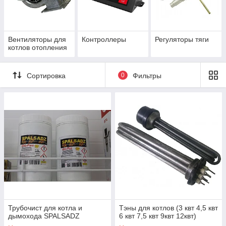
учитывает погодные условия, включает и
выключает оборудование – достаточно только
ввести необходимые параметры. Защитные
датчики не позволяют теплоносителю
Вентиляторы для
Контроллеры
Регуляторы тяги
перегреваться и способствуют пожарной
котлов отопления
безопасности.
Сортировка
0
Фильтры
ЧЕМ
ОТЛИЧАЮТСЯ
ПОЛУАВТОМАТИ
ЧЕСКИЕ И
АВТОМАТИЧЕСК
ИЕ КОТЛЫ?
Полуавтоматические твердотопливные котлы
требуют от владельца самостоятельного розжига –
топливо закладывается в топку вручную. Но после
загрузки топливного материала автоматика сама
Трубочист для котла и
Тэны для котлов (3 квт 4,5 квт
регулирует режим интенсивности горения.
дымохода SPALSADZ
6 квт 7,5 квт 9квт 12квт)