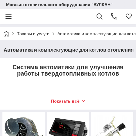
Магазин отопительного оборудования “ВУЛКАН”
Товары и услуги
Автоматика и комплектующие для котл
Автоматика и комплектующие для котлов отопления
Система автоматики для улучшения
работы твердотопливных котлов
Традиционные твердотопливные котлы в целом
Показать всё
удобный и эффективный агрегат для отопления
помещений. Но элементы автоматики позволяют
не только повысить КПД котла, но и существенно
облегчить жизнь его владельцу. Автоматика
регулирует уровень температуры и
интенсивность горения, сменяет режимы работы,