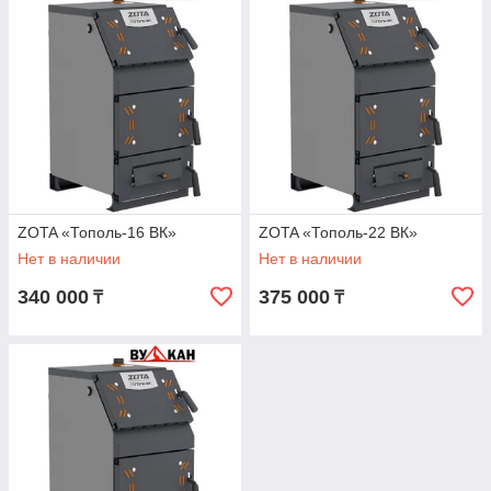
брикеты.
Агрегаты «Тополь-ВК» имеют самый
высокий показатель КПД среди
твердотопливных и комбинированных котлов
бюджетного сегмента. Все необходимые
элементы для обслуживания котла удобно
размещены в лаконичном корпусе серо-
графитового оттенка.
ZOTA «Тополь-16 ВК»
ZOTA «Тополь-22 ВК»
Нет в наличии
Нет в наличии
Перейти к выбору
340 000
375 000
₸
₸
Конструктивные особенности
Максимальный рабочий уровень давления:
3 атм