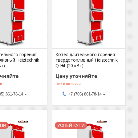
тельного горения
Котёл длительного горения
ливный Heiztechnik
твердотопливный Heiztechnik
Вт)
Q Hit (20 кВт)
очняйте
Цену уточняйте
ии
Нет в наличии
05) 861-78-14
+7 (705) 861-78-14
УПИ
УСПЕЙ КУПИ