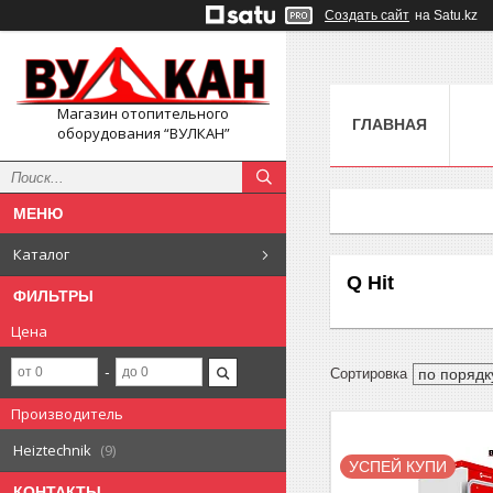
Создать сайт
на Satu.kz
Магазин отопительного
ГЛАВНАЯ
оборудования “ВУЛКАН”
Каталог
Q Hit
ФИЛЬТРЫ
Цена
Производитель
Heiztechnik
9
УСПЕЙ КУПИ
КОНТАКТЫ