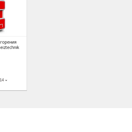
 горения
iztechnik
-14