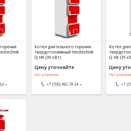
 горения
Котёл длительного горения
Котёл дли
iztechnik
твердотопливный Heiztechnik
твердотоп
Q Hit (30 кВт)
Q Hit (35 к
Цену уточняйте
Цену ут
Нет в наличии
Нет в налич
-14
+7 (705) 861-78-14
+7 (7