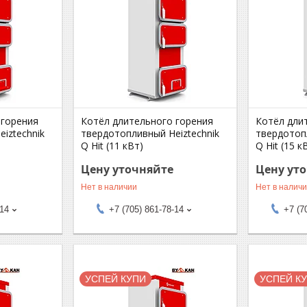
 горения
Котёл длительного горения
Котёл дли
iztechnik
твердотопливный Heiztechnik
твердотоп
Q Hit (11 кВт)
Q Hit (15 к
Цену уточняйте
Цену ут
Нет в наличии
Нет в налич
-14
+7 (705) 861-78-14
+7 (7
УСПЕЙ КУПИ
УСПЕЙ К