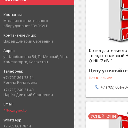
Магазин отопительного
оборудования “ВУЛКАН”
Царёв Дмитрий Сергеевич
Котёл длительного
твердотопливный He
ул. Карбышева 54, ТЦ Мирный, Усть-
Q Hit (7 кВт)
Каменогорск, Казахстан
Цену уточняйте
+7 (705) 861-78-14
Нет в наличии
Регина Ринатовна
+7 (705) 861-78
+7 (723) 240-21-40
Царёв Дмитрий Сергеевич
2@tsaryov.kz
УСПЕЙ КУПИ
+7 705 861 78 14