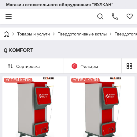
Магазин отопительного оборудования “ВУЛКАН”
Товары и услуги
Твердотопливные котлы
Твердотопл
Q KOMFORT
Сортировка
0
Фильтры
УСПЕЙ КУПИ
УСПЕЙ КУПИ