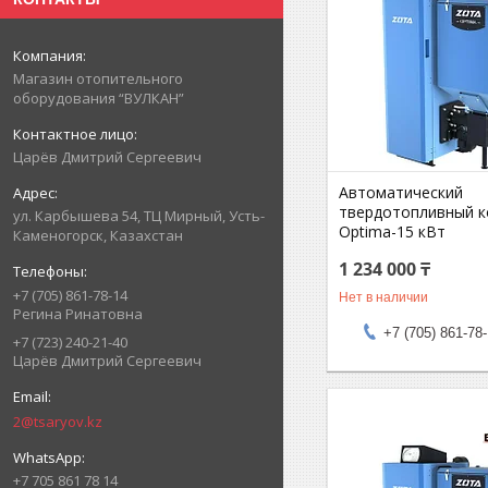
Магазин отопительного
оборудования “ВУЛКАН”
Царёв Дмитрий Сергеевич
Автоматический
твердотопливный 
ул. Карбышева 54, ТЦ Мирный, Усть-
Optima-15 кВт
Каменогорск, Казахстан
1 234 000 ₸
+7 (705) 861-78-14
Нет в наличии
Регина Ринатовна
+7 (705) 861-78
+7 (723) 240-21-40
Царёв Дмитрий Сергеевич
2@tsaryov.kz
+7 705 861 78 14