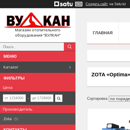
Создать сайт
на Satu.kz
Магазин отопительного
ГЛАВНАЯ
оборудования “ВУЛКАН”
Каталог
ZOTA «Optima
ФИЛЬТРЫ
Цена
Производитель
Zota
5
КОНТАКТЫ