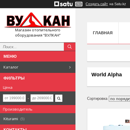
Создать сайт
на Satu.kz
Магазин отопительного
ГЛАВНАЯ
оборудования “ВУЛКАН”
Каталог
World Alpha
ФИЛЬТРЫ
Цена
Производитель
Kiturami
5
КОНТАКТЫ