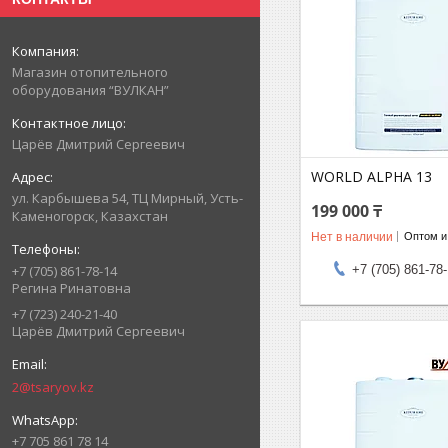
Магазин отопительного
оборудования “ВУЛКАН”
Царёв Дмитрий Сергеевич
WORLD ALPHA 13
ул. Карбышева 54, ТЦ Мирный, Усть-
199 000 ₸
Каменогорск, Казахстан
Нет в наличии
Оптом и
+7 (705) 861-78
+7 (705) 861-78-14
Регина Ринатовна
+7 (723) 240-21-40
Царёв Дмитрий Сергеевич
2@tsaryov.kz
+7 705 861 78 14