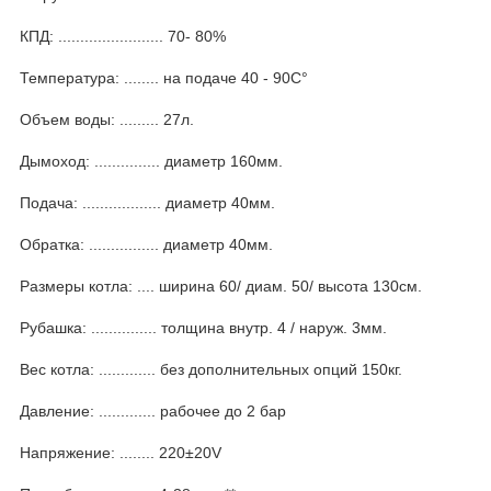
КПД: ........................ 70- 80%
Температура: ........ на подаче 40 - 90С°
Объем воды: ......... 27л.
Дымоход: ............... диаметр 160мм.
Подача: .................. диаметр 40мм.
Обратка: ................ диаметр 40мм.
Размеры котла: .... ширина 60/ диам. 50/ высота 130см.
Рубашка: ............... толщина внутр. 4 / наруж. 3мм.
Вес котла: ............. без дополнительных опций 150кг.
Давление: ............. рабочее до 2 бар
Напряжение: ........ 220±20V