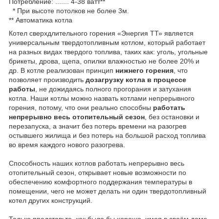
Потребление: ....... 4-38 ватт**​
* При высоте потолков не более 3м.
** Автоматика котла
Котел сверхдлительного горения «Энергия ТТ» является
универсальным твердотопливным котлом, который работает
на разных видах твердого топлива, таких как: уголь, угольные
брикеты, дрова, щепа, опилки влажностью не более 20% и
др. В котле реализован принцип
нижнего горения
, что
позволяет производить
дозагрузку котла в процессе
работы
, не дожидаясь полного прогорания и затухания
котла. Наши котлы можно назвать котлами непрерывного
горения, потому, что они реально способны
работать
непрерывно весь отопительный сезон
, без остановки и
перезапуска, а значит без потерь времени на разогрев
остывшего жилища и без потерь на большой расход топлива
во время каждого нового разогрева.
Способность наших котлов работать непрерывно весь
отопительный сезон, открывает новые возможности по
обеспечению комфортного поддержания температуры в
помещении, чего не может делать ни один твердотопливный
котел других конструкций.
Только представьте, как было бы хорошо, имея в своём доме