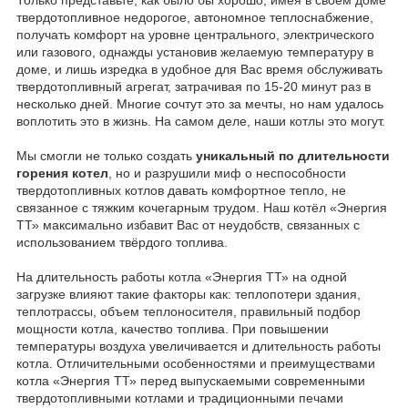
твердотопливное недорогое, автономное теплоснабжение,
получать комфорт на уровне центрального, электрического
или газового, однажды установив желаемую температуру в
доме, и лишь изредка в удобное для Вас время обслуживать
твердотопливный агрегат, затрачивая по 15-20 минут раз в
несколько дней. Многие сочтут это за мечты, но нам удалось
воплотить это в жизнь. На самом деле, наши котлы это могут.
Мы смогли не только создать
уникальный по длительности
горения котел
, но и разрушили миф о неспособности
твердотопливных котлов давать комфортное тепло, не
связанное с тяжким кочегарным трудом. Наш котёл «Энергия
ТТ» максимально избавит Вас от неудобств, связанных с
использованием твёрдого топлива.
На длительность работы котла «Энергия ТТ» на одной
загрузке влияют такие факторы как: теплопотери здания,
теплотрассы, объем теплоносителя, правильный подбор
мощности котла, качество топлива. При повышении
температуры воздуха увеличивается и длительность работы
котла. Отличительными особенностями и преимуществами
котла «Энергия ТТ» перед выпускаемыми современными
твердотопливными котлами и традиционными печами