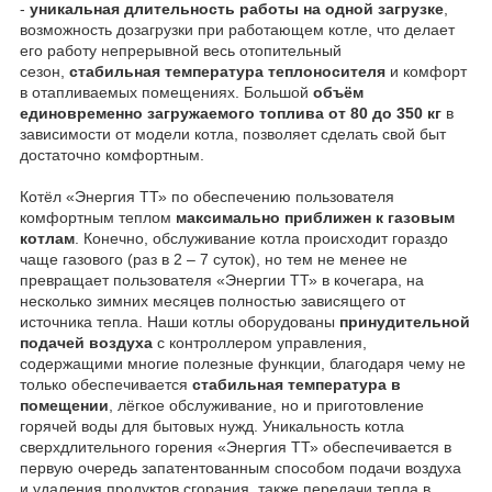
-
уникальная длительность работы на одной загрузке
,
возможность дозагрузки при работающем котле, что делает
его работу непрерывной весь отопительный
сезон,
стабильная температура теплоносителя
и комфорт
в отапливаемых помещениях. Большой
объём
единовременно загружаемого топлива от 80 до 350 кг
в
зависимости от модели котла, позволяет сделать свой быт
достаточно комфортным.
Котёл «Энергия ТТ» по обеспечению пользователя
комфортным теплом
максимально приближен к газовым
котлам
. Конечно, обслуживание котла происходит гораздо
чаще газового (раз в 2 – 7 суток), но тем не менее не
превращает пользователя «Энергии ТТ» в кочегара, на
несколько зимних месяцев полностью зависящего от
источника тепла. Наши котлы оборудованы
принудительной
подачей воздуха
с контроллером управления,
содержащими многие полезные функции, благодаря чему не
только обеспечивается
стабильная температура в
помещении
, лёгкое обслуживание, но и приготовление
горячей воды для бытовых нужд. Уникальность котла
сверхдлительного горения «Энергия ТТ» обеспечивается в
первую очередь запатентованным способом подачи воздуха
и удаления продуктов сгорания, также передачи тепла в