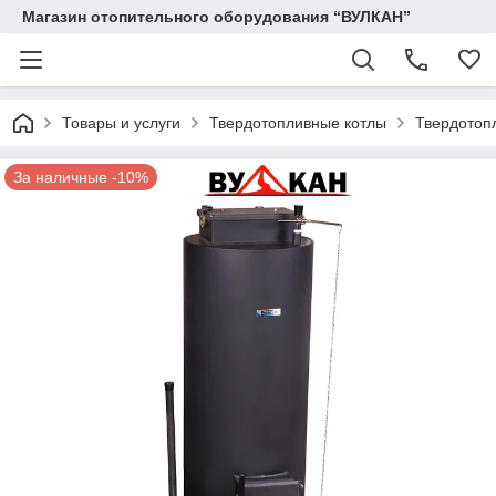
Магазин отопительного оборудования “ВУЛКАН”
Товары и услуги
Твердотопливные котлы
Твердотоп
За наличные -10%