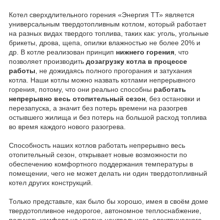
Котел сверхдлительного горения «Энергия ТТ» является
универсальным твердотопливным котлом, который работает
на разных видах твердого топлива, таких как: уголь, угольные
брикеты, дрова, щепа, опилки влажностью не более 20% и
др. В котле реализован принцип
нижнего горения
, что
позволяет производить
дозагрузку котла в процессе
работы
, не дожидаясь полного прогорания и затухания
котла. Наши котлы можно назвать котлами непрерывного
горения, потому, что они реально способны
работать
непрерывно весь отопительный сезон
, без остановки и
перезапуска, а значит без потерь времени на разогрев
остывшего жилища и без потерь на большой расход топлива
во время каждого нового разогрева.
Способность наших котлов работать непрерывно весь
отопительный сезон, открывает новые возможности по
обеспечению комфортного поддержания температуры в
помещении, чего не может делать ни один твердотопливный
котел других конструкций.
Только представьте, как было бы хорошо, имея в своём доме
твердотопливное недорогое, автономное теплоснабжение,
получать комфорт на уровне центрального, электрического