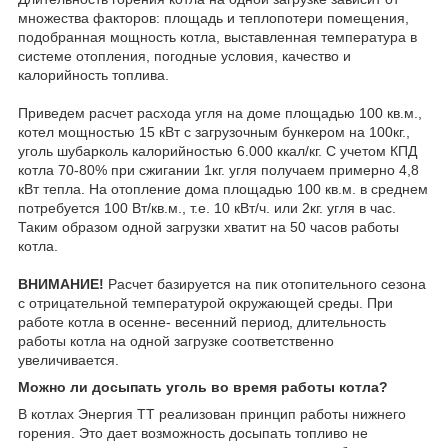
множества факторов: площадь и теплопотери помещения,
подобранная мощность котла, выставленная температура в
системе отопления, погодные условия, качество и
калорийность топлива.
Приведем расчет расхода угля на доме площадью 100 кв.м.,
котел мощностью 15 кВт с загрузочным бункером на 100кг.,
уголь шубарколь калорийностью 6.000 ккал/кг. С учетом КПД
котла 70-80% при сжигании 1кг. угля получаем примерно 4,8
кВт тепла. На отопление дома площадью 100 кв.м. в среднем
потребуется 100 Вт/кв.м., т.е. 10 кВт/ч. или 2кг. угля в час.
Таким образом одной загрузки хватит на 50 часов работы
котла.
ВНИМАНИЕ!
Расчет базируется на пик отопительного сезона
с отрицательной температурой окружающей среды. При
работе котла в осенне- весенний период, длительность
работы котла на одной загрузке соответственно
увеличивается.
Можно ли досыпать уголь во время работы котла?
В котлах Энергия ТТ реализован принцип работы нижнего
горения. Это дает возможность досыпать топливо не