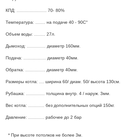
КПД: ........................ 70- 80%
Температура: ........ на подаче 40 - 90С°
Объем воды: ......... 27л.
Дымоход: ............... диаметр 160мм.
Подача: .................. диаметр 40мм.
Обратка: ................ диаметр 40мм.
Размеры котла: .... ширина 60/ диам. 50/ высота 130см.
Рубашка: ............... толщина внутр. 4 / наруж. 3мм.
Вес котла: ............. без дополнительных опций 150кг.
Давление: ............. рабочее до 2 бар
* При высоте потолков не более 3м.