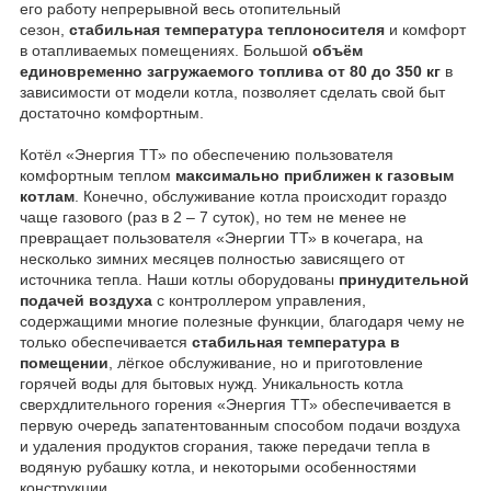
его работу непрерывной весь отопительный
сезон,
стабильная температура теплоносителя
и комфорт
в отапливаемых помещениях. Большой
объём
единовременно загружаемого топлива от 80 до 350 кг
в
зависимости от модели котла, позволяет сделать свой быт
достаточно комфортным.
Котёл «Энергия ТТ» по обеспечению пользователя
комфортным теплом
максимально приближен к газовым
котлам
. Конечно, обслуживание котла происходит гораздо
чаще газового (раз в 2 – 7 суток), но тем не менее не
превращает пользователя «Энергии ТТ» в кочегара, на
несколько зимних месяцев полностью зависящего от
источника тепла. Наши котлы оборудованы
принудительной
подачей воздуха
с контроллером управления,
содержащими многие полезные функции, благодаря чему не
только обеспечивается
стабильная температура в
помещении
, лёгкое обслуживание, но и приготовление
горячей воды для бытовых нужд. Уникальность котла
сверхдлительного горения «Энергия ТТ» обеспечивается в
первую очередь запатентованным способом подачи воздуха
и удаления продуктов сгорания, также передачи тепла в
водяную рубашку котла, и некоторыми особенностями
конструкции.