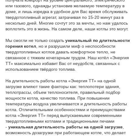
или газового, однажды установив желаемую температуру в
доме, и лишь изредка в удобное для Вас время обслуживать
твердотопливный агрегат, затрачивая по 15-20 минут раз в
несколько дней. Многие сочтут это за мечты, но нам удалось
воплотить это в жизнь. На самом деле, наши котлы это могут.
Мы смогли не только создать
уникальный по длительности
горения котел
, но и разрушили миф о неспособности
твердотопливных котлов давать комфортное тепло, не
связанное с тяжким кочегарным трудом. Наш котёл «Энергия
ТТ» максимально избавит Вас от неудобств, связанных с
использованием твёрдого топлива.
На длительность работы котла «Энергия ТТ» на одной
загрузке влияют такие факторы как: теплопотери здания,
теплотрассы, объем теплоносителя, правильный подбор
мощности котла, качество топлива. При повышении
температуры воздуха увеличивается и длительность работы
котла. Отличительными особенностями и преимуществами
котла «Энергия ТТ» перед выпускаемыми современными
твердотопливными котлами и традиционными печами
-
уникальная длительность работы на одной загрузке
,
возможность дозагрузки при работающем котле, что делает