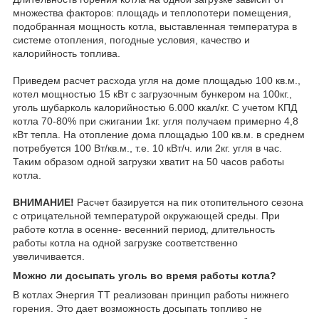
множества факторов: площадь и теплопотери помещения,
подобранная мощность котла, выставленная температура в
системе отопления, погодные условия, качество и
калорийность топлива.
Приведем расчет расхода угля на доме площадью 100 кв.м.,
котел мощностью 15 кВт с загрузочным бункером на 100кг.,
уголь шубарколь калорийностью 6.000 ккал/кг. С учетом КПД
котла 70-80% при сжигании 1кг. угля получаем примерно 4,8
кВт тепла. На отопление дома площадью 100 кв.м. в среднем
потребуется 100 Вт/кв.м., т.е. 10 кВт/ч. или 2кг. угля в час.
Таким образом одной загрузки хватит на 50 часов работы
котла.
ВНИМАНИЕ!
Расчет базируется на пик отопительного сезона
с отрицательной температурой окружающей среды. При
работе котла в осенне- весенний период, длительность
работы котла на одной загрузке соответственно
увеличивается.
Можно ли досыпать уголь во время работы котла?
В котлах Энергия ТТ реализован принцип работы нижнего
горения. Это дает возможность досыпать топливо не