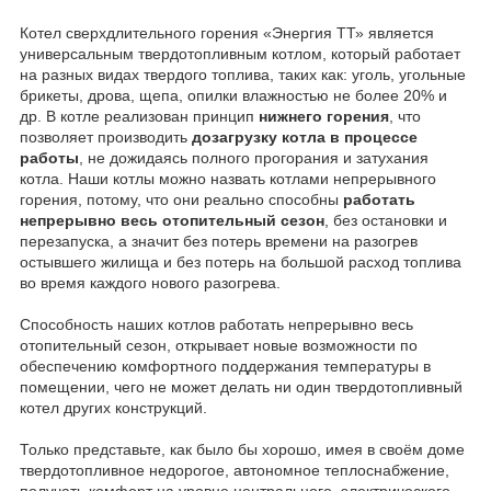
Котел сверхдлительного горения «Энергия ТТ» является
универсальным твердотопливным котлом, который работает
на разных видах твердого топлива, таких как: уголь, угольные
брикеты, дрова, щепа, опилки влажностью не более 20% и
др. В котле реализован принцип
нижнего горения
, что
позволяет производить
дозагрузку котла в процессе
работы
, не дожидаясь полного прогорания и затухания
котла. Наши котлы можно назвать котлами непрерывного
горения, потому, что они реально способны
работать
непрерывно весь отопительный сезон
, без остановки и
перезапуска, а значит без потерь времени на разогрев
остывшего жилища и без потерь на большой расход топлива
во время каждого нового разогрева.
Способность наших котлов работать непрерывно весь
отопительный сезон, открывает новые возможности по
обеспечению комфортного поддержания температуры в
помещении, чего не может делать ни один твердотопливный
котел других конструкций.
Только представьте, как было бы хорошо, имея в своём доме
твердотопливное недорогое, автономное теплоснабжение,
получать комфорт на уровне центрального, электрического