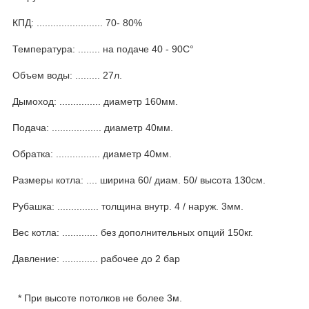
КПД: ........................ 70- 80%
Температура: ........ на подаче 40 - 90С°
Объем воды: ......... 27л.
Дымоход: ............... диаметр 160мм.
Подача: .................. диаметр 40мм.
Обратка: ................ диаметр 40мм.
Размеры котла: .... ширина 60/ диам. 50/ высота 130см.
Рубашка: ............... толщина внутр. 4 / наруж. 3мм.
Вес котла: ............. без дополнительных опций 150кг.
Давление: ............. рабочее до 2 бар
* При высоте потолков не более 3м.