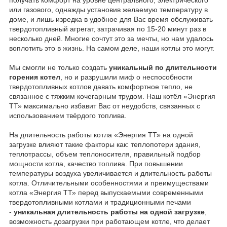
или газового, однажды установив желаемую температуру в
доме, и лишь изредка в удобное для Вас время обслуживать
твердотопливный агрегат, затрачивая по 15-20 минут раз в
несколько дней. Многие сочтут это за мечты, но нам удалось
воплотить это в жизнь. На самом деле, наши котлы это могут.
Мы смогли не только создать
уникальный по длительности
горения котел
, но и разрушили миф о неспособности
твердотопливных котлов давать комфортное тепло, не
связанное с тяжким кочегарным трудом. Наш котёл «Энергия
ТТ» максимально избавит Вас от неудобств, связанных с
использованием твёрдого топлива.
На длительность работы котла «Энергия ТТ» на одной
загрузке влияют такие факторы как: теплопотери здания,
теплотрассы, объем теплоносителя, правильный подбор
мощности котла, качество топлива. При повышении
температуры воздуха увеличивается и длительность работы
котла. Отличительными особенностями и преимуществами
котла «Энергия ТТ» перед выпускаемыми современными
твердотопливными котлами и традиционными печами
-
уникальная длительность работы на одной загрузке
,
возможность дозагрузки при работающем котле, что делает