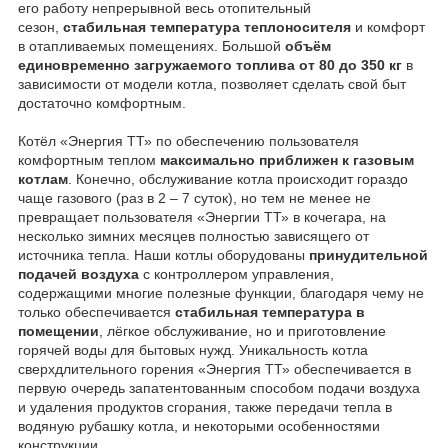
его работу непрерывной весь отопительный
сезон,
стабильная температура теплоносителя
и комфорт
в отапливаемых помещениях. Большой
объём
единовременно загружаемого топлива от 80 до 350 кг
в
зависимости от модели котла, позволяет сделать свой быт
достаточно комфортным.
Котёл «Энергия ТТ» по обеспечению пользователя
комфортным теплом
максимально приближен к газовым
котлам
. Конечно, обслуживание котла происходит гораздо
чаще газового (раз в 2 – 7 суток), но тем не менее не
превращает пользователя «Энергии ТТ» в кочегара, на
несколько зимних месяцев полностью зависящего от
источника тепла. Наши котлы оборудованы
принудительной
подачей воздуха
с контроллером управления,
содержащими многие полезные функции, благодаря чему не
только обеспечивается
стабильная температура в
помещении
, лёгкое обслуживание, но и приготовление
горячей воды для бытовых нужд. Уникальность котла
сверхдлительного горения «Энергия ТТ» обеспечивается в
первую очередь запатентованным способом подачи воздуха
и удаления продуктов сгорания, также передачи тепла в
водяную рубашку котла, и некоторыми особенностями
конструкции.