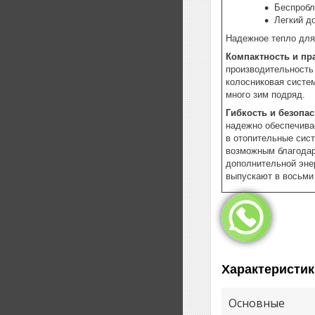
Беспробл
Легкий до
Надежное тепло для
Компактность и пр
производительность 
колосниковая систем
много зим подряд.
Гибкость и безопа
надежно обеспечивае
в отопительные сист
возможным благодаря
дополнительной энер
выпускают в восьми
Характеристик
Основные