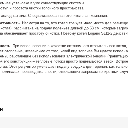
емная установка в уже существующие системы.
ступ и простота чистки топочного пространства.
 холодных зим. Специализированная отопительная компания:
актичность
. Несмотря на то, что котел требует мало места для размещ
котла), рассчитана на подачу поленьев длиной до 53 см, которые загр
а обеспечивает простоту очистки. Поэтому котел Logano S111-2 действи
сность
. При использовании в качестве автономного отопительного котла,
т отопление, независимо от того, какой вид топлива Вы будете использ
емы, работающие без использования электрической энергии (гравитацио
 его конструкции – тепловые потоки просто поднимаются вверх. Встрое
гии. Этот регулятор уменьшает подачу воздуха для горения, как тольк
 номиналах производительности, отвечающих запросам конкретных случ
и