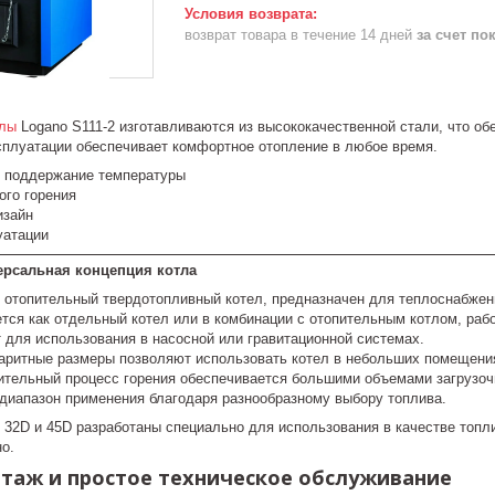
возврат товара в течение 14 дней
за счет по
тлы
Logano S111-2 изготавливаются из высококачественной стали, что о
сплуатации обеспечивает комфортное отопление в любое время.
 поддержание температуры
ого горения
изайн
уатации
рсальная концепция котла
 отопительный твердотопливный котел, предназначен для теплоснабжени
тся как отдельный котел или в комбинации с отопительным котлом, раб
 для использования в насосной или гравитационной системах.
баритные размеры позволяют использовать котел в небольших помещени
тельный процесс горения обеспечивается большими объемами загрузочн
диапазон применения благодаря разнообразному выбору топлива.
 32D и 45D разработаны специально для использования в качестве топли
о.
таж и простое техническое обслуживание