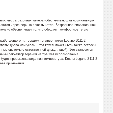
ения, его загрузочная камера (обеспечивающая номинальную
ужаются через верхнюю часть котла. Встроенная вибрационная
тельно обеспечивает то, что обещает: комфортное тепло
 работающего на твердом топливе, котел Logano S111-2,
овать: дрова или уголь. Этот котел может быть также встроен
нные системы с естественной циркуляцией). Это становится
нный регулятор горения не требует использования
о будет превышена заданная температура. Котлы Logano S111-2
аев применения.