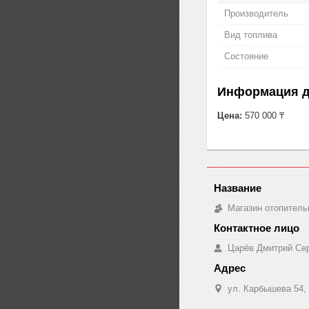
Производитель
Вид топлива
Состояние
Информация д
Цена:
570 000 ₸
Магазин отопитель
Царёв Дмитрий Се
ул. Карбышева 54,