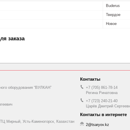
Buderus
Твердое
Новое
ля заказа
ного оборудования “ВУЛКАН”
+7 (705) 861-78-14
Регина Ринатовна
+7 (723) 240-21-40
ргеевич
Царёв Дмитрий Сергеев
 ТЦ Мирный, Усть-Каменогорск, Казахстан
2@tsaryov.kz