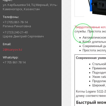
ул. Карбышева 54, ТЦ Мирный, Усть-
Каменогорск, Казахстан
+7 (705) 861-78-14
Регина Ринатовна
Твердотопливные ко
службы. Простота эк
+7 (723) 240-21-40
Царёв Дмитрий Сергеевич
Автоматическое
Котел длительн
Современный д
2@tsaryov.kz
Простота экспл
Современная униве
+7 705 861 78 14
Стальной
Применяе
Подходит
Узкие га
Продолжи
Широкий 
Котлы Logano S111-2
длину соответственн
Быстрый мон