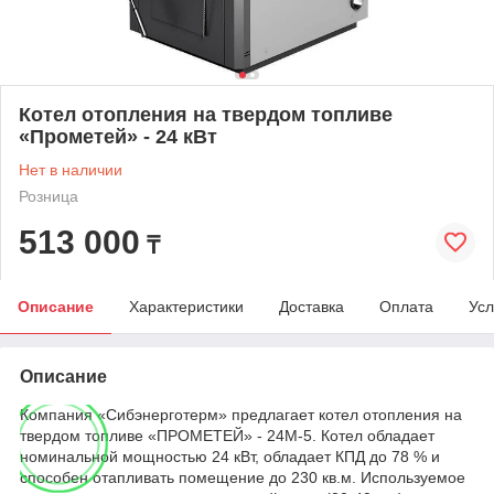
Котел отопления на твердом топливе
«Прометей» - 24 кВт
Нет в наличии
Розница
513 000
₸
Описание
Характеристики
Доставка
Оплата
Усл
Описание
Компания «Сибэнерготерм» предлагает котел отопления на
твердом топливе «ПРОМЕТЕЙ» - 24М-5. Котел обладает
номинальной мощностью 24 кВт, обладает КПД до 78 % и
способен отапливать помещение до 230 кв.м. Используемое