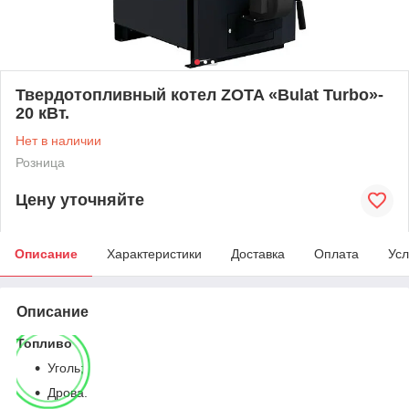
Твердотопливный котел ZOTA «Bulat Turbo»-
20 кВт.
Нет в наличии
Розница
Цену уточняйте
Описание
Характеристики
Доставка
Оплата
Усл
Описание
Топливо
Уголь;
Дрова.