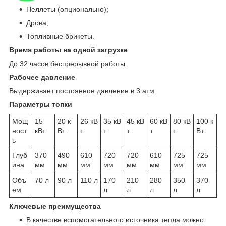
Пеллеты (опционально);
Дрова;
Топливные брикеты.
Время работы на одной загрузке
До 32 часов беспрерывной работы.
Рабочее давление
Выдерживает постоянное давление в 3 атм.
Параметры топки
Мощ
15
20 к
26 кВ
35 кВ
45 кВ
60 кВ
80 кВ
100 к
ност
кВт
Вт
т
т
т
т
т
Вт
ь
Глуб
370
490
610
720
720
610
725
725
ина
мм
мм
мм
мм
мм
мм
мм
мм
Объ
70 л
90 л
110 л
170
210
280
350
370
ем
л
л
л
л
л
Ключевые преимущества
В качестве вспомогательного источника тепла можно