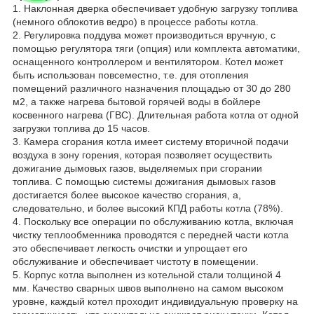
1. Наклонная дверка обеспечивает удобную загрузку топлива
(немного облокотив ведро) в процессе работы котла.
2. Регулировка поддува может производиться вручную, с
помощью регулятора тяги (опция) или комплекта автоматики,
оснащенного контроллером и вентилятором. Котел может
быть использован повсеместно, т.е. для отопления
помещений различного назначения площадью от 30 до 280
м2, а также нагрева бытовой горячей воды в бойлере
косвенного нагрева (ГВС). Длительная работа котла от одной
загрузки топлива до 15 часов.
3. Камера сгорания котла имеет систему вторичной подачи
воздуха в зону горения, которая позволяет осуществить
дожигание дымовых газов, выделяемых при сгорании
топлива. С помощью системы дожигания дымовых газов
достигается более высокое качество сгорания, а,
следовательно, и более высокий КПД работы котла (78%).
4. Поскольку все операции по обслуживанию котла, включая
чистку теплообменника проводятся с передней части котла
это обеспечивает легкость очистки и упрощает его
обслуживание и обеспечивает чистоту в помещении.
5. Корпус котла выполнен из котельной стали толщиной 4
мм. Качество сварных швов выполнено на самом высоком
уровне, каждый котел проходит индивидуальную проверку на