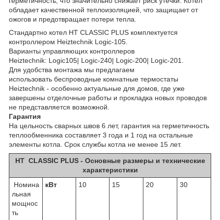
герметичность, что значительно снижает риск утечки. Котел
обладает качественной теплоизоляцией, что защищает от
ожогов и предотвращает потери тепла.
Стандартно котел HT CLASSIC PLUS комплектуется
контроллером Heiztechnik Logic-105.
Варианты управляющих контроллеров
Heiztechnik: Logic105| Logic-240| Logic-200| Logic-201.
Для удобства монтажа мы предлагаем
использовать беспроводные комнатные термостаты
Heiztechnik - особенно актуальные для домов, где уже
завершены отделочные работы и прокладка новых проводов
не представляется возможной.
Гарантия
На цельность сварных швов 6 лет, гарантия на герметичность
теплообменника составляет 3 года и 1 год на остальные
элементы котла. Срок службы котла не менее 15 лет.
HT CLASSIC PLUS - Основные размеры и технические
характеристики
Номина
кВт
10
15
20
30
льная
мощнос
ть