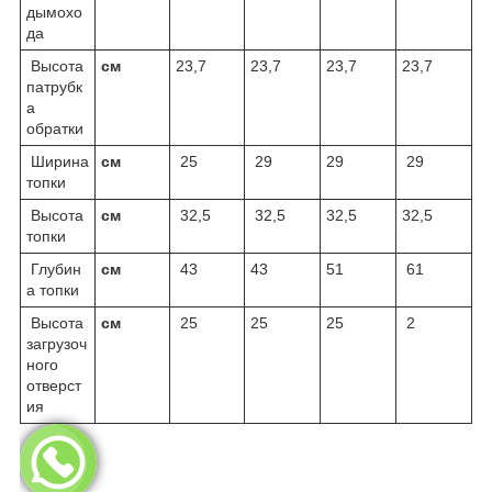
дымохо
да
Высота
cм
23,7
23,7
23,7
23,7
патрубк
а
обратки
Ширина
cм
25
29
29
29
топки
Высота
cм
32,5
32,5
32,5
32,5
топки
Глубин
cм
43
43
51
61
а топки
Высота
cм
25
25
25
2
загрузоч
ного
отверст
ия