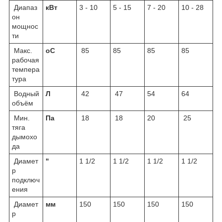
Диапаз
кВт
3 - 10
5 - 15
7 - 20
10 - 28
он
мощнос
ти
Макс.
o
C
85
85
85
85
рабочая
темпера
тура
Водный
Л
42
47
54
64
объём
Мин.
Пa
18
18
20
25
тяга
дымохо
да
Диамет
"
1 1/2
1 1/2
1 1/2
1 1/2
р
подключ
ения
Диамет
мм
150
150
150
150
р