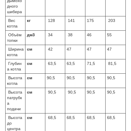
дымохо
дного
шибера
Вес
кг
128
141
175
203
котла
Объём
дм
3
34
38
46
55
топки
Ширина
cм
42
47
47
47
котла
Глубин
cм
63,5
63,5
71,5
81,5
а котла
Высота
cм
90,5
90,5
90,5
90,5
котла
Высота
cм
90,5
90,5
90,5
90,5
патрубк
а
подачи
Высота
cм
68,5
68,5
68,5
68,5
до
центра