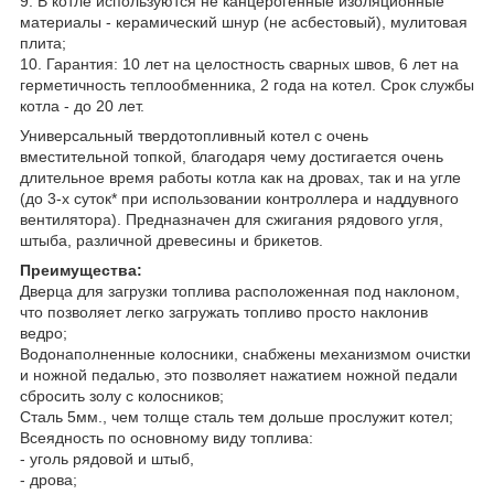
9. В котле используются не канцерогенные изоляционные
материалы - керамический шнур (не асбестовый), мулитовая
плита;
10. Гарантия: 10 лет на целостность сварных швов, 6 лет на
герметичность теплообменника, 2 года на котел. Срок службы
котла - до 20 лет.
Универсальный твердотопливный котел с очень
вместительной топкой, благодаря чему достигается очень
длительное время работы котла как на дровах, так и на угле
(до 3-х суток* при использовании контроллера и наддувного
вентилятора). Предназначен для сжигания рядового угля,
штыба, различной древесины и брикетов.
Преимущества:
Дверца для загрузки топлива расположенная под наклоном,
что позволяет легко загружать топливо просто наклонив
ведро;
Водонаполненные колосники, снабжены механизмом очистки
и ножной педалью, это позволяет нажатием ножной педали
сбросить золу с колосников;
Сталь 5мм., чем толще сталь тем дольше прослужит котел;
Всеядность по основному виду топлива:
- уголь рядовой и штыб,
- дрова;