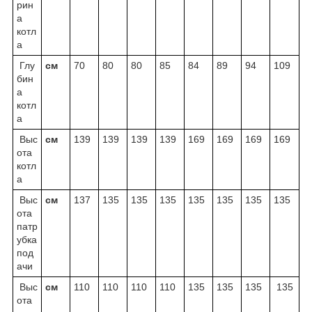
рин
а
котл
а
Глу
cм
70
80
80
85
84
89
94
109
бин
а
котл
а
Выс
cм
139
139
139
139
169
169
169
169
ота
котл
а
Выс
cм
137
135
135
135
135
135
135
135
ота
патр
убка
под
ачи
Выс
cм
110
110
110
110
135
135
135
135
ота