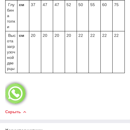
Глу
cм
37
47
47
52
50
55
60
75
бин
а
топк
и
Выс
cм
20
20
20
20
22
22
22
22
ота
загр
узоч
ной
две
рцы
Скрыть