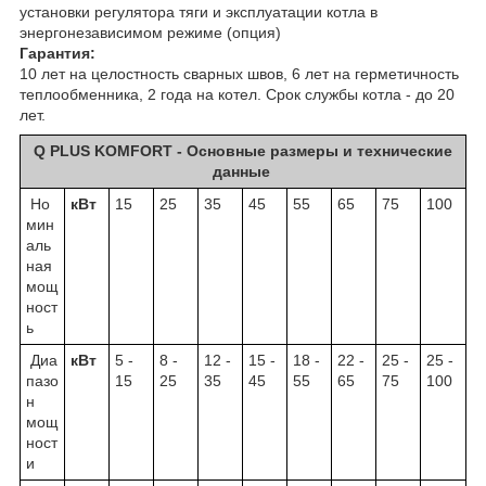
установки регулятора тяги и эксплуатации котла в
энергонезависимом режиме (опция)
Гарантия:
10 лет на целостность сварных швов, 6 лет на герметичность
теплообменника, 2 года на котел. Срок службы котла - до 20
лет.
Q PLUS KOMFORT - Основные размеры и технические
данные
Но
кВт
15
25
35
45
55
65
75
100
мин
аль
ная
мощ
ност
ь
Диа
кВт
5 -
8 -
12 -
15 -
18 -
22 -
25 -
25 -
пазо
15
25
35
45
55
65
75
100
н
мощ
ност
и