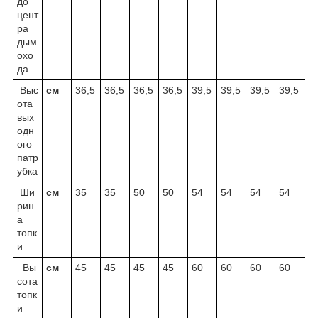
до
цент
ра
дым
охо
да
Выс
cм
36,5
36,5
36,5
36,5
39,5
39,5
39,5
39,5
ота
вых
одн
ого
патр
убка
Ши
cм
35
35
50
50
54
54
54
54
рин
а
топк
и
Вы
cм
45
45
45
45
60
60
60
60
сота
топк
и