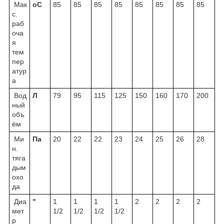
Мак
o
C
85
85
85
85
85
85
85
85
с.
раб
оча
я
тем
пер
атур
а
Вод
Л
79
95
115
125
150
160
170
200
ный
объ
ём
Ми
Пa
20
22
22
23
24
25
26
28
н.
тяга
дым
охо
да
Диа
"
1
1
1
1
2
2
2
2
мет
1/2
1/2
1/2
1/2
р