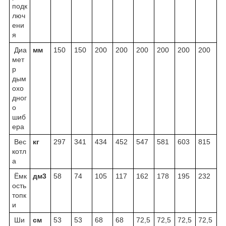
подк
люч
ени
я
Диа
мм
150
150
200
200
200
200
200
200
мет
р
дым
охо
дног
о
шиб
ера
Вес
кг
297
341
434
452
547
581
603
815
котл
а
Ёмк
дм3
58
74
105
117
162
178
195
232
ость
топк
и
Ши
cм
53
53
68
68
72,5
72,5
72,5
72,5