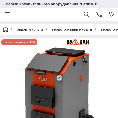
Магазин отопительного оборудования “ВУЛКАН”
Товары и услуги
Твердотопливные котлы
Твердотоп
За наличные -10%