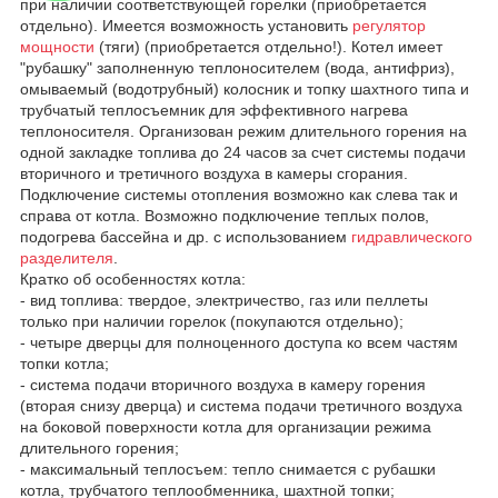
при наличии соответствующей горелки (приобретается
отдельно). Имеется возможность установить
регулятор
мощности
(тяги) (приобретается отдельно!). Котел имеет
"рубашку" заполненную теплоносителем (вода, антифриз),
омываемый (водотрубный) колосник и топку шахтного типа и
трубчатый теплосъемник для эффективного нагрева
теплоносителя. Организован режим длительного горения на
одной закладке топлива до 24 часов за счет системы подачи
вторичного и третичного воздуха в камеры сгорания.
Подключение системы отопления возможно как слева так и
справа от котла. Возможно подключение теплых полов,
подогрева бассейна и др. с использованием
гидравлического
разделителя
.
Кратко об особенностях котла:
- вид топлива: твердое, электричество, газ или пеллеты
только при наличии горелок (покупаются отдельно);
- четыре дверцы для полноценного доступа ко всем частям
топки котла;
- система подачи вторичного воздуха в камеру горения
(вторая снизу дверца) и система подачи третичного воздуха
на боковой поверхности котла для организации режима
длительного горения;
- максимальный теплосъем: тепло снимается с рубашки
котла, трубчатого теплообменника, шахтной топки;