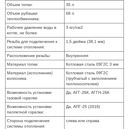
Объем топки:
35 л.
Объем рубашки
68 л.
теплообменника:
Рабочее давление воды в
3 кгс/см2
котле, не более:
Резьба для подключения к
1,5 дюйма (38,1 мм)
системе отопления:
Расположение резьбы:
Внутренняя
Материал топки:
Котловая сталь 09Г2С 3 мм
Материал (исполнение)
Котловая сталь 09Г2С
колосника:
(трубчатый с заполнением
теплоносителем)
Возможность установки
Да, АГГ-26К, АГГН-26К
газовой горелки:
Возможность установки
Да, АПГ-25 (2018)
пеллетной горелки:
Сторона подключения
слева или справа
системы отопления: