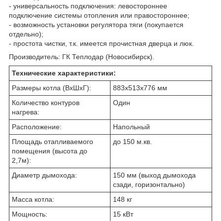
- универсальность подключения: левостороннее
подключение системы отопления или правостороннее;
- возможность установки регулятора тяги (покупается
отдельно);
- простота чистки, т.к. имеется прочистная дверца и люк.
Производитель: ГК Теплодар (Новосибирск).
Технические характеристики:
Размеры котла (ВхШхГ):
883х513х776 мм
Количество контуров
Один
нагрева:
Расположение:
Напольный
Площадь отапливаемого
до 150 м.кв.
помещения (высота до
2,7м):
Диаметр дымохода:
150 мм (выход дымохода
сзади, горизонтально)
Масса котла:
148 кг
Мощность:
15 кВт