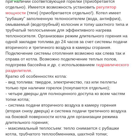
при наличии соответсвующей горелки (приобретается
отдельно). Имеется возможность установить
регулятор
мощности
(тяги) (приобретается отдельно!). Котел имеет
"рубашку" заполненную телоносителем (вода, антифриз),
омываемый (водотрубный) колосник и топку шахтного типа и
трубчатый теплосъемник для эффективного нагрева
теплоносителя. Организован режим длительного горения на
одной закладке топлива до 24 часов за счет системы подачи
вторичного и третичного воздуха в камеры сгорания.
Подключение системы отопления возможно как слева так и
справа от котла. Возможно подключение теплых полов,
подогрева бассейна и др. с использованием
гидравлического
разделителя
.
Кратко об особенностях котла:
- вид топлива: твердое, электричество, газ или пеллеты
только при наличии горелок (покупаются отдельно);
- четыре дверцы для полноценного доступа ко всем частям
топки котла;
- система подачи вторичного воздуха в камеру горения
(вторая снизу дверца) и система подачи третичного воздуха
на боковой поверхности котла для организации режима
длительного горения;
- максимальный теплосъем: тепло снимается с рубашки
котла, трубчатого теплообменника, шахтной топки;