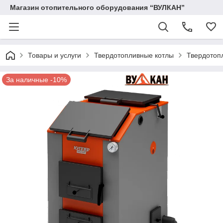
Магазин отопительного оборудования “ВУЛКАН”
Товары и услуги
Твердотопливные котлы
Твердотоп
За наличные -10%