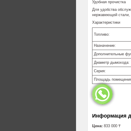
Удобная прочистка
Для удобства обслуж
нержавеющей стали, 
Характеристики
Топливо:
Назначение:
Дополнительные фу
Диаметр дымохода:
Серия:
Площадь помещения,
Информация д
Цена:
833 000 ₸