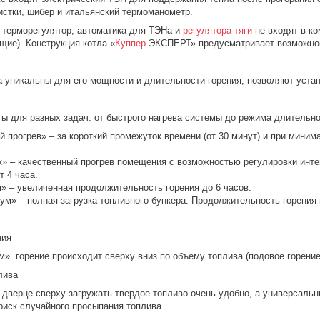
истки, шибер и итальянский термоманометр.
терморегулятор, автоматика для ТЭНа и
регулятора тяги
не входят в ко
щие). Конструкция котла «
Куппер
ЭКСПЕРТ» предусматривает возможнос
 уникальны для его мощности и длительности горения, позволяют уста
ы для разных задач: от быстрого нагрева системы до режима длительног
 прогрев» – за короткий промежуток времени (от 30 минут) и при мини
» – качественный прогрев помещения с возможностью регулировки инте
 4 часа.
 – увеличенная продолжительность горения до 6 часов.
м» – полная загрузка топливного бункера. Продолжительность горения н
ния
» горение происходит сверху вниз по объему топлива (подовое горение
лива
 дверце сверху загружать твердое топливо очень удобно, а универсал
риск случайного просыпания топлива.