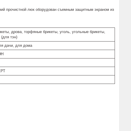
хний прочистной люк оборудован съемным защитным экраном из
кеты, дрова, торфяные брикеты, уголь, угольные брикеты,
 (для тэн)
ля дачи, для дома
ЭН
ЕРТ