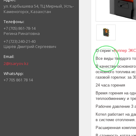
ул. Карбышева 54, ТЦ Мирный, Усть-
Каменогорск, Казахстан
+7 (705) 861-78-14
Регина Ринатовна
+7 (723) 240-21-40
Царёв Дмитрий Сергеевич
О серии «
Куппер ЭК
Все виды твердого т
2@tsaryov.kz
В качестве основног
основного топлива и
газовой горелки: за 
+7 705 861 78 14
24 часа горения
Время горения на одн
теплообменнику и тр
Рабочее давление 3 
Котел работает на да
в системе отопления.
Расширенная компле
В стоимость котла уж