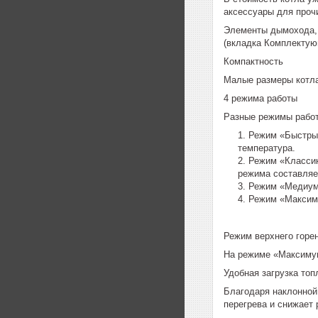
аксессуары для проч
Элементы дымохода, 
(вкладка Комплектую
Компактность
Малые размеры котла
4 режима работы
Разные режимы работ
Режим «Быстрый
температура.
Режим «Классик
режима составляет
Режим «Медиум»
Режим «Максиму
Режим верхнего горе
На режиме «Максимум
Удобная загрузка топ
Благодаря наклонной
перегрева и снижает 