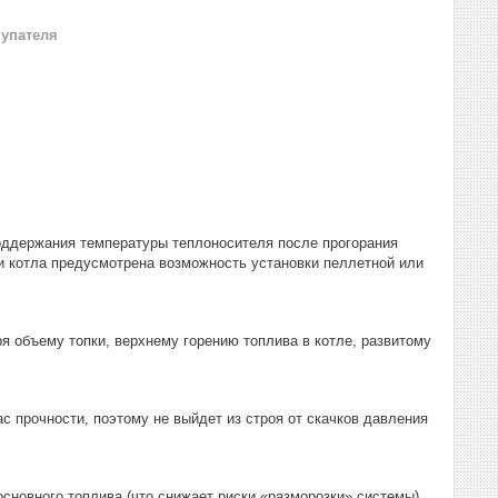
купателя
поддержания температуры теплоносителя после прогорания
ии котла предусмотрена возможность установки пеллетной или
ря объему топки, верхнему горению топлива в котле, развитому
с прочности, поэтому не выйдет из строя от скачков давления
сновного топлива (что снижает риски «разморозки» системы),