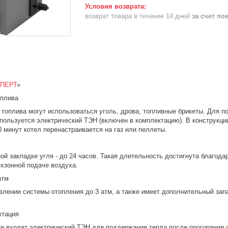
возврат товара в течение 14 дней
за счет по
СПЕРТ
»
оплива
о топлива могут использоваться уголь, дрова, топливные брикеты. Для 
спользуется электрический ТЭН (включен в комплектацию). В конструкц
30 минут котел перенастраивается на газ или пеллеты.
ой закладке угля - до 24 часов. Такая длительность достигнута благода
ехзонной подаче воздуха.
атм
влении системы отопления до 3 атм, а также имеет дополнительный запа
ктация
е входят электрический ТЭН для поддержания тепла после прогорания о