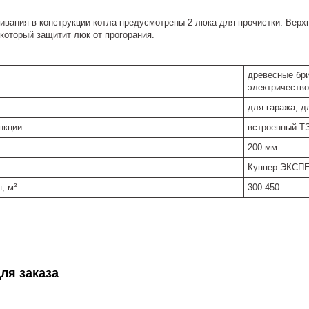
ивания в конструкции котла предусмотрены 2 люка для прочистки. Вер
который защитит люк от прогорания.
древесные бри
электричество
для гаража, д
нкции:
встроенный Т
200 мм
Куппер ЭКСП
 м²:
300-450
ля заказа