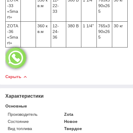
-33
в.м
22-
90х26
«Sma
33
5
rt»
ZOTA
360 к
12-
380 В
1 1/4"
765х3
30 кг
-36
в.м
24-
90х26
«Sma
36
5
rt»
Скрыть
Характеристики
Основные
Производитель
Zota
Состояние
Новое
Вид топлива
Твердое