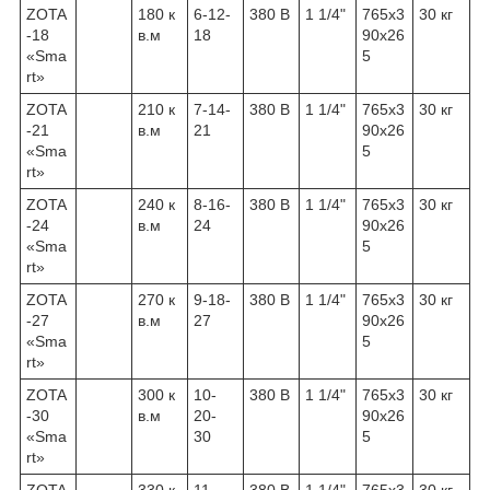
ZOTA
180 к
6-12-
380 В
1 1/4"
765х3
30 кг
-18
в.м
18
90х26
«Sma
5
rt»
ZOTA
210 к
7-14-
380 В
1 1/4"
765х3
30 кг
-21
в.м
21
90х26
«Sma
5
rt»
ZOTA
240 к
8-16-
380 В
1 1/4"
765х3
30 кг
-24
в.м
24
90х26
«Sma
5
rt»
ZOTA
270 к
9-18-
380 В
1 1/4"
765х3
30 кг
-27
в.м
27
90х26
«Sma
5
rt»
ZOTA
300 к
10-
380 В
1 1/4"
765х3
30 кг
-30
в.м
20-
90х26
«Sma
30
5
rt»
ZOTA
330 к
11-
380 В
1 1/4"
765х3
30 кг