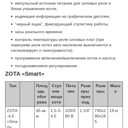
импульсный источник питания для силовых реле и
блока управления котла;
индикация информации на графическом дисплее;
“черный ящик”, фиксирующий статистику работы;
часы реального времени;
контроль температуры реле силовых плат (при
перегреве реле котел авто-матически выключается и
сигнализирует о неисправности);
программное включение/выключение котла и насоса;
погодозависимое регулирование.
ZOTA «Smart»
Тип
Площ
Cтуп
Пита
Разм
Разм
Масс
адь
ени
ние
еры
еры
а
обог
мощн
прис
рева
ости
оед.
ZOTA
45 кв.
1,5-3-
220/3
1 1/4"
730х2
19 кг
-4,5
м
4,5
80 В
90х18
«Sma
5
rt»