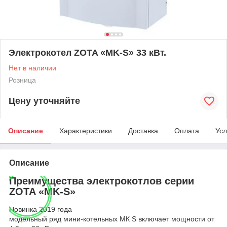
Электрокотел ZOTA «MK-S» 33 кВт.
Нет в наличии
Розница
Цену уточняйте
Описание
Характеристики
Доставка
Оплата
Усл
Описание
Преимущества электрокотлов серии
ZOTA «MK-S»
Новинка 2019 года
модельный ряд мини-котельных МК S включает мощности от