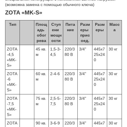
(возможна замена с помощью обычного ключа)
ZOTA «MK-S»
Тип
Площ
Cтуп
Пита
Разм
Разм
Масс
адь
ени
ние
еры
еры
а
обог
мощн
прис
рева
ости
оед.
ZOTA
45 кв.
1,5-3-
220/3
3/4"
445х7
30 кг
-4,5
м
4,5
80 В
25х24
«MK-
0
S»
ZOTA
60 кв.
2-4-6
220/3
3/4"
445х7
30 кг
-6
м
80 В
25х24
«MK-
0
S»
ZOTA
75 кв.
2,5-5-
220/3
3/4"
445х7
30 кг
-7,5
м
7,5
80 В
25х24
«MK-
0
S»
ZOTA
90 кв.
3-6-9
220/3
3/4"
445х7
30 кг