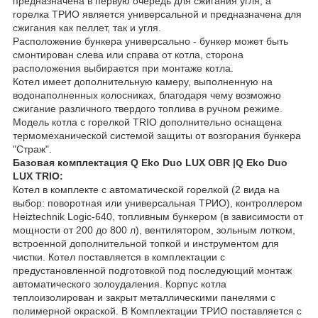
предназначена в первую очередь для сжигания угля, а
горелка ТРИО является универсальной и предназначена для
сжигания как пеллет, так и угля.
Расположение бункера универсально - бункер может быть
смонтирован слева или справа от котла, сторона
расположения выбирается при монтаже котла.
Котел имеет дополнительную камеру, выполненную на
водонаполненных колосниках, благодаря чему возможно
сжигание различного твердого топлива в ручном режиме.
Модель котла с горелкой TRIO дополнительно оснащена
термомеханической системой защиты от возгорания бункера
"Страж".
Базовая комплектация Q Eko Duo LUX OBR |Q Eko Duo
LUX TRIO:
Котел в комплекте c автоматической горелкой (2 вида на
выбор: поворотная или универсальная ТРИО), контроллером
Heiztechnik Logic-640, топливным бункером (в зависимости от
мощности от 200 до 800 л), вентилятором, зольным лотком,
встроенной дополнительной топкой и инструментом для
чистки. Котел поставляется в комплектации с
предустановленной подготовкой под последующий монтаж
автоматического золоудаления. Корпус котла
теплоизолирован и закрыт металлическими панелями с
полимерной окраской. В Комплектации ТРИО поставляется с