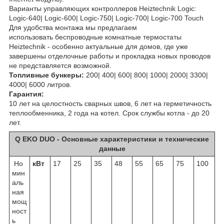
Варианты управляющих контроллеров Heiztechnik Logic:
Logic-640| Logic-600| Logic-750| Logic-700| Logic-700 Touch
Для удобства монтажа мы предлагаем
использовать беспроводные комнатные термостаты
Heiztechnik - особенно актуальные для домов, где уже
завершены отделочные работы и прокладка новых проводов
не представляется возможной.
Топливные бункеры:
200| 400| 600| 800| 1000| 2000| 3300|
4000| 6000 литров.
Гарантия:
10 лет на целостность сварных швов, 6 лет на герметичность
теплообменника, 2 года на котел. Срок службы котла - до 20
лет.
Q EKO DUO - Основные характеристики и технические
данные
Но
кВт
17
25
35
48
55
65
75
100
мин
аль
ная
мощ
ност
ь