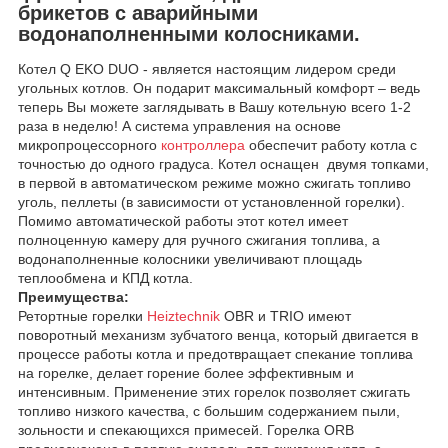
брикетов с аварийными
водонаполненными колосниками.
Котел Q EKO DUO - является настоящим лидером среди
угольных котлов. Он подарит максимальный комфорт – ведь
теперь Вы можете заглядывать в Вашу котельную всего 1-2
раза в неделю! А система управления на основе
микропроцессорного
контроллера
обеспечит работу котла с
точностью до одного градуса. Котел оснащен двумя топками,
в первой в автоматическом режиме можно сжигать топливо
уголь, пеллеты (в зависимости от установленной горелки).
Помимо автоматической работы этот котел имеет
полноценную камеру для ручного сжигания топлива, а
водонаполненные колосники увеличивают площадь
теплообмена и КПД котла.
Преимущества:
Ретортные горелки
Heiztechnik
OBR и TRIO имеют
поворотный механизм зубчатого венца, который двигается в
процессе работы котла и предотвращает спекание топлива
на горелке, делает горение более эффективным и
интенсивным. Применение этих горелок позволяет сжигать
топливо низкого качества, с большим содержанием пыли,
зольности и спекающихся примесей. Горелка ORB