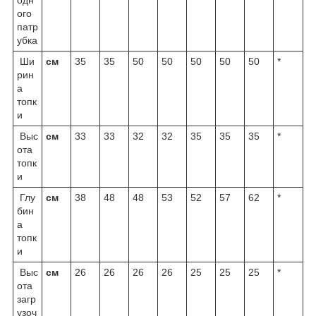
одн
ого
патр
убка
Ши
см
35
35
50
50
50
50
50
*
рин
а
топк
и
Выс
см
33
33
32
32
35
35
35
*
ота
топк
и
Глу
см
38
48
48
53
52
57
62
*
бин
а
топк
и
Выс
см
26
26
26
26
25
25
25
*
ота
загр
узоч