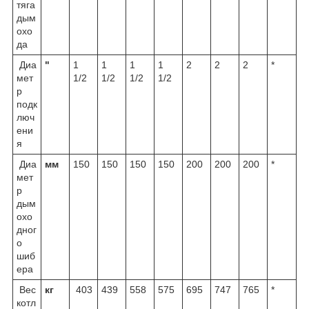
тяга
дым
охо
да
Диа
"
1
1
1
1
2
2
2
*
мет
1/2
1/2
1/2
1/2
р
подк
люч
ени
я
Диа
мм
150
150
150
150
200
200
200
*
мет
р
дым
охо
дног
о
шиб
ера
Вес
кг
403
439
558
575
695
747
765
*
котл