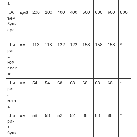
а
Об
дм
3
200
200
400
400
600
600
600
800
ъем
бунк
ера
Ши
см
113
113
122
122
158
158
158
*
рин
а
ком
плек
та
Ши
см
54
54
68
68
68
68
68
*
рин
а
котл
а
Ши
см
58
58
52
52
88
88
88
*
рин
а
бунк