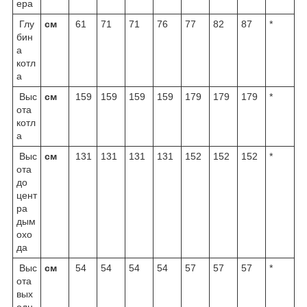
ера
Глу
см
61
71
71
76
77
82
87
*
бин
а
котл
а
Выс
см
159
159
159
159
179
179
179
*
ота
котл
а
Выс
см
131
131
131
131
152
152
152
*
ота
до
цент
ра
дым
охо
да
Выс
см
54
54
54
54
57
57
57
*
ота
вых