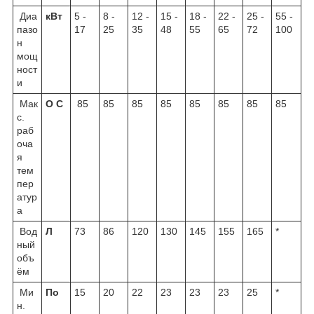
Диа
кВт
5 -
8 -
12 -
15 -
18 -
22 -
25 -
55 -
пазо
17
25
35
48
55
65
72
100
н
мощ
ност
и
Мак
О
С
85
85
85
85
85
85
85
85
с.
раб
оча
я
тем
пер
атур
а
Вод
Л
73
86
120
130
145
155
165
*
ный
объ
ём
Ми
По
15
20
22
23
23
23
25
*
н.