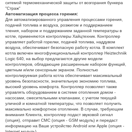
ситемой термомеханической защиты от возгорания бункера
"Страж"
Автоматизация процесса горения:
Для автоматизированного управления процессами горения,
подачей топлива и воздуха, розжигом и поддержанием
тления, набором и поддержанием заданной температуры в
котле, применяются контроллеры Хайцтехник. Контроллер
управляет работой горелки, подачей топлива, наддувом
воздуха, обеспечивает безопасную работу котла. В комплект
котла включен многофункциональный контроллер Heiztechniik
Logic 640, на выбор предлагаются другие модели
контроллеров, обладающие расширенным набором функций,
цветным и/или сенсорным экраном. Полностью
контролируемая работа котла обеспечивает максимальный
уровень безопасности, значительную экономию топлива,
высокий уровень комфорта. Контроллер позволяет также
управлять оборудованием в системе отопления домом -
насосами, смесительными клапанами, с учетом текущей
уличной и комнатной температуры, что позволяет получить
максимально комфортное отопление. В случае, требующем
внимания Клиента, контроллер подаст звуковой сигнал
(опция), отправит СМС (опция - GSM модуль) и передаст
информацию на Ваше устройство Android или Apple (опция -
Internet модуль).