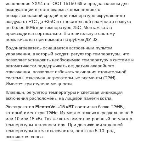
исполнения УХЛ4 по ГОСТ 15150-69 и предназначены для
эксплуатации в отапливаемых помещениях с
невзрывоопасной средой при температуре окружающего
воздуха от +1С до +35С и относительной влажности воздуха
не более 80% при температуре 25С. Монтаж котла
производится вертикально. В отопительную систему
подключается при помощи патрубков ДУ-32.
Водонагреватель оснащается встроенным пультом
управления, в который входят: регулятор температуры, что
позволяет установить необходимую температуру в системе и
автоматически поддерживать ее; датчик аварийного
отключения, позволяет избежать закипания отопительной
системы, отключая нагревательные элементы (ТЭН).
Имеется три ступени мощности.
Клавиши, регулятор температуры и световая индикация
включения расположены на лицевой панели котла.
Электрокотел
ElectroVeL-15 кВТ
состоит из блока ТЭНБ,
который имеет три ТЭНа. Их можно включать раздельно по 5
или 10 или 15 кВт. Так же котел имеет встроенный регулятор
температуры теплоносителя. При достижении заданной
температуры котел отключается, остыв на 5-10 град.
включается снова.