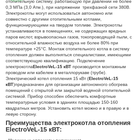
отопительную систему, работающую при давлении не более
0,3 МПа (3,0 Атм.), при напряжении трехфазной сети 380В.
Электрокотлы могут использоваться автономно или
совместно с другими отопительными котлами,
функционирующими на твердом топливе. Электрокотлы
устанавливаются в помещениях, не содержащих вредных
паров кислот, взрывоопасных газов, токопроводящей пыли, с
относительной влажностью воздуха не более 80% при
температуре +25°С. Монтаж отопительного котла в систему
отопления должен выполняться специалистами, имеющими
соответствующую квалификацию. Подключение
электрокотла
ElectroVeL-15 кВТ
производится монтажным
проводом или кабелем в металлорукаве (трубе).
Электрический котел отопления 15 кВт (
ElectroVeL-15
кВТ
)предназначен для организации автономного обогрева
помещений с открытой или закрытой водяной отопительной
системой. Прибор способен обеспечить комфортные
температурные условия в зданиях площадью 150-160
квадратных метров. Установить котел можно и в правую и в
левую сторону.
Преимущества электрокотла отопления
ElectroVeL-15 кВТ: