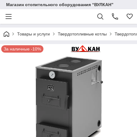
Магазин отопительного оборудования “ВУЛКАН”
Товары и услуги
Твердотопливные котлы
Твердотоп
За наличные -10%