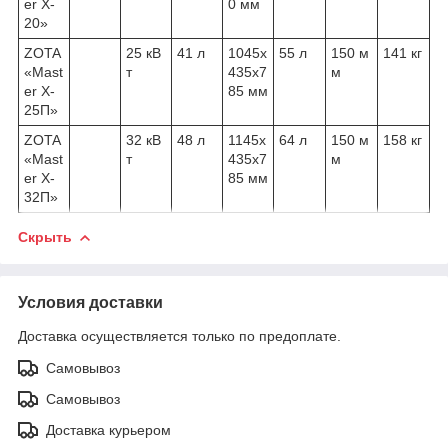
er X-
0 мм
20»
ZOTA
25 кВ
41 л
1045х
55 л
150 м
141 кг
«Mast
т
435х7
м
er X-
85 мм
25П»
ZOTA
32 кВ
48 л
1145х
64 л
150 м
158 кг
«Mast
т
435х7
м
er X-
85 мм
32П»
Скрыть
Условия доставки
Доставка осуществляется только по предоплате.
Самовывоз
Самовывоз
Доставка курьером