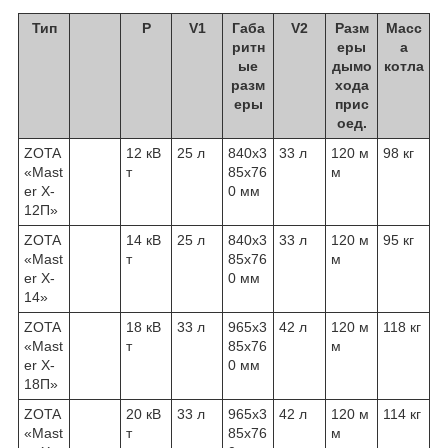
Тип
P
V1
Габа
V2
Разм
Масс
ритн
еры
а
ые
дымо
котла
разм
хода
еры
прис
оед.
ZOTA
12 кВ
25 л
840х3
33 л
120 м
98 кг
«Mast
т
85х76
м
er X-
0 мм
12П»
ZOTA
14 кВ
25 л
840х3
33 л
120 м
95 кг
«Mast
т
85х76
м
er X-
0 мм
14»
ZOTA
18 кВ
33 л
965х3
42 л
120 м
118 кг
«Mast
т
85х76
м
er X-
0 мм
18П»
ZOTA
20 кВ
33 л
965х3
42 л
120 м
114 кг
«Mast
т
85х76
м