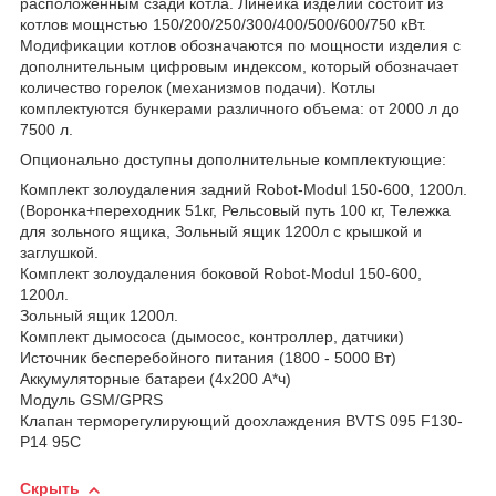
расположенным сзади котла. Линейка изделий состоит из
котлов мощнстью 150/200/250/300/400/500/600/750 кВт.
Модификации котлов обозначаются по мощности изделия с
дополнительным цифровым индексом, который обозначает
количество горелок (механизмов подачи). Котлы
комплектуются бункерами различного объема: от 2000 л до
7500 л.
Опционально доступны дополнительные комплектующие:
Комплект золоудаления задний Robot-Modul 150-600, 1200л.
(Воронка+переходник 51кг, Рельсовый путь 100 кг, Тележка
для зольного ящика, Зольный ящик 1200л с крышкой и
заглушкой.
Комплект золоудаления боковой Robot-Modul 150-600,
1200л.
Зольный ящик 1200л.
Комплект дымососа (дымосос, контроллер, датчики)
Источник бесперебойного питания (1800 - 5000 Вт)
Аккумуляторные батареи (4х200 А*ч)
Модуль GSM/GPRS
Клапан терморегулирующий доохлаждения BVTS 095 F130-
P14 95C
Скрыть