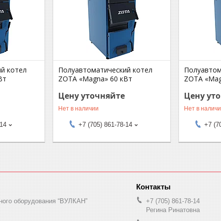
й котел
Полуавтоматический котел
Полуавтом
Вт
ZOTA «Magna» 60 кВт
ZOTA «Mag
Цену уточняйте
Цену ут
Нет в наличии
Нет в налич
-14
+7 (705) 861-78-14
+7 (7
ного оборудования “ВУЛКАН”
+7 (705) 861-78-14
Регина Ринатовна