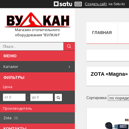
Создать сайт
на Satu.kz
Магазин отопительного
ГЛАВНАЯ
оборудования “ВУЛКАН”
Каталог
ZOTA «Magna»
ФИЛЬТРЫ
Цена
Производитель
Zota
8
КОНТАКТЫ