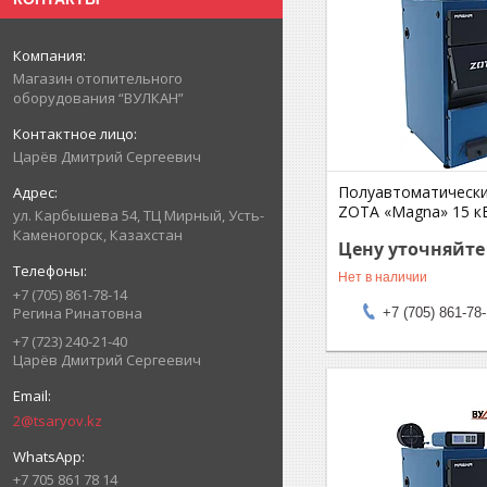
Магазин отопительного
оборудования “ВУЛКАН”
Царёв Дмитрий Сергеевич
Полуавтоматически
ZOTA «Magna» 15 к
ул. Карбышева 54, ТЦ Мирный, Усть-
Каменогорск, Казахстан
Цену уточняйте
Нет в наличии
+7 (705) 861-78-14
Регина Ринатовна
+7 (705) 861-78
+7 (723) 240-21-40
Царёв Дмитрий Сергеевич
2@tsaryov.kz
+7 705 861 78 14